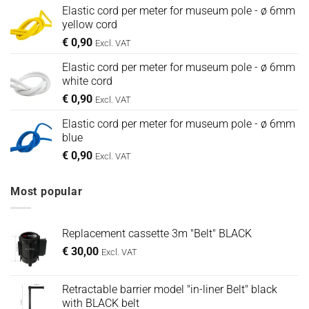
Elastic cord per meter for museum pole - ø 6mm
yellow cord
€
0,90
Excl. VAT
Elastic cord per meter for museum pole - ø 6mm
white cord
€
0,90
Excl. VAT
Elastic cord per meter for museum pole - ø 6mm
blue
€
0,90
Excl. VAT
Most popular
Replacement cassette 3m "Belt" BLACK
€
30,00
Excl. VAT
Retractable barrier model "in-liner Belt" black
with BLACK belt