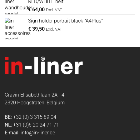
RED/WHITE belt
€
64,00
Excl. VAT
Sign holder portrait black "A4Plus"
€
39,50
Excl. VAT
Gravin Elisabethlaan 2A - 4
2320 Hoogstraten, Belgium
BE:
+32 (0) 3 315 89 04
NL
: +31 (0)6 20 24 71 71
E-mail
: info@in-liner.be