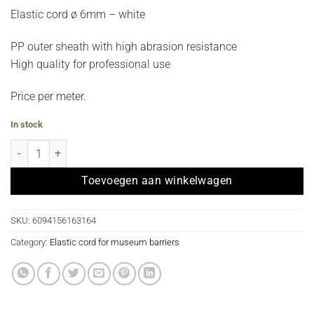
Elastic cord ø 6mm – white
PP outer sheath with high abrasion resistance
High quality for professional use
Price per meter.
In stock
Elastisch koord per meter voor museumpaal - ø 6mm wit koord quant
Toevoegen aan winkelwagen
SKU:
6094156163164
Category:
Elastic cord for museum barriers