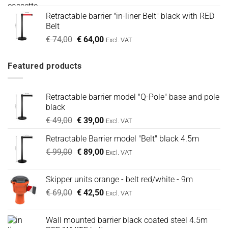
Retractable barrier "in-liner Belt" black with RED
Belt
Oorspronkelijke
Huidige
€
74,00
€
64,00
Excl. VAT
prijs
prijs
was:
is:
Featured products
€ 74,00.
€ 64,00.
Retractable barrier model "Q-Pole" base and pole
black
Oorspronkelijke
Huidige
€
49,00
€
39,00
Excl. VAT
prijs
prijs
Retractable Barrier model "Belt" black 4.5m
was:
is:
Oorspronkelijke
Huidige
€
99,00
€ 49,00.
€
89,00
€ 39,00.
Excl. VAT
prijs
prijs
was:
is:
Skipper units orange - belt red/white - 9m
€ 99,00.
€ 89,00.
Oorspronkelijke
Huidige
€
69,00
€
42,50
Excl. VAT
prijs
prijs
was:
is:
Wall mounted barrier black coated steel 4.5m
€ 69,00.
€ 42,50.