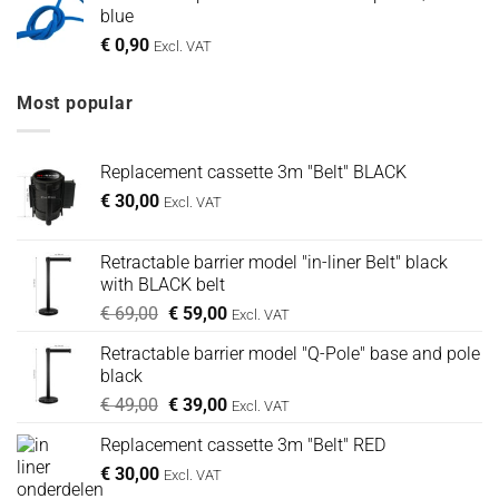
blue
€
0,90
Excl. VAT
Most popular
Replacement cassette 3m "Belt" BLACK
€
30,00
Excl. VAT
Retractable barrier model "in-liner Belt" black
with BLACK belt
Oorspronkelijke
Huidige
€
69,00
€
59,00
Excl. VAT
prijs
prijs
Retractable barrier model "Q-Pole" base and pole
was:
is:
black
€ 69,00.
€ 59,00.
Oorspronkelijke
Huidige
€
49,00
€
39,00
Excl. VAT
prijs
prijs
Replacement cassette 3m "Belt" RED
was:
is:
€
30,00
€ 49,00.
€ 39,00.
Excl. VAT