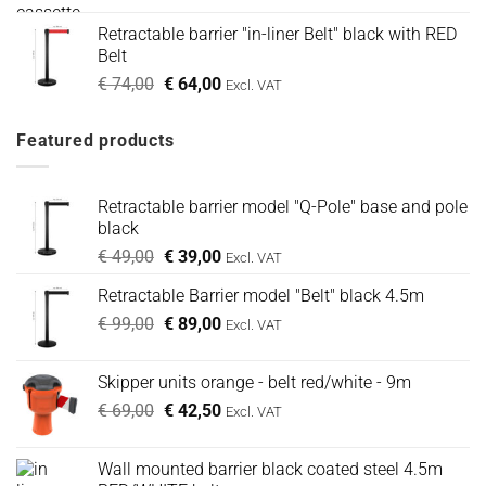
Retractable barrier "in-liner Belt" black with RED
Belt
Oorspronkelijke
Huidige
€
74,00
€
64,00
Excl. VAT
prijs
prijs
was:
is:
Featured products
€ 74,00.
€ 64,00.
Retractable barrier model "Q-Pole" base and pole
black
Oorspronkelijke
Huidige
€
49,00
€
39,00
Excl. VAT
prijs
prijs
Retractable Barrier model "Belt" black 4.5m
was:
is:
Oorspronkelijke
Huidige
€
99,00
€ 49,00.
€
89,00
€ 39,00.
Excl. VAT
prijs
prijs
was:
is:
Skipper units orange - belt red/white - 9m
€ 99,00.
€ 89,00.
Oorspronkelijke
Huidige
€
69,00
€
42,50
Excl. VAT
prijs
prijs
was:
is:
Wall mounted barrier black coated steel 4.5m
€ 69,00.
€ 42,50.