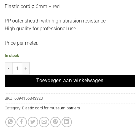
Elastic cord ø 6mm – red
PP outer sheath with high abrasion resistance
High quality for professional use
Price per meter.
In stock
Elastisch koord per meter voor museumpaal - rood koord quantity
Toevoegen aan winkelwagen
SKU:
6094156343320
Category:
Elastic cord for museum barriers