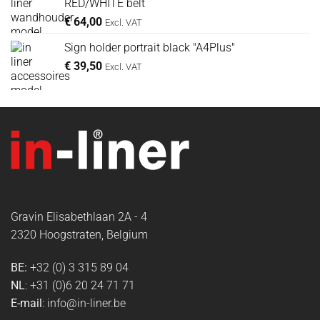
RED/WHITE belt
€
64,00
Excl. VAT
Sign holder portrait black "A4Plus"
€
39,50
Excl. VAT
Gravin Elisabethlaan 2A - 4
2320 Hoogstraten, Belgium
BE:
+32 (0) 3 315 89 04
NL
: +31 (0)6 20 24 71 71
E-mail
: info@in-liner.be