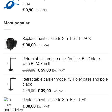
blue
€
0,90
Excl. VAT
Most popular
Replacement cassette 3m "Belt" BLACK
€
30,00
Excl. VAT
Retractable barrier model "in-liner Belt" black
with BLACK belt
Oorspronkelijke
Huidige
€
69,00
€
59,00
Excl. VAT
prijs
prijs
Retractable barrier model "Q-Pole" base and pole
was:
is:
black
€ 69,00.
€ 59,00.
Oorspronkelijke
Huidige
€
49,00
€
39,00
Excl. VAT
prijs
prijs
Replacement cassette 3m "Belt" RED
was:
is:
€
30,00
€ 49,00.
€ 39,00.
Excl. VAT