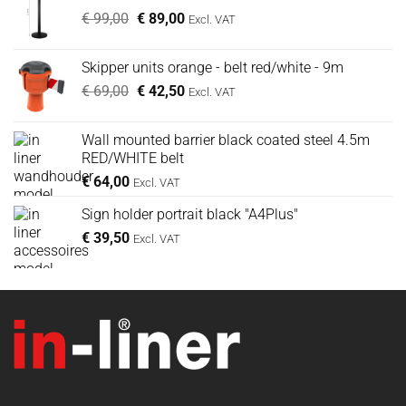
Oorspronkelijke
Huidige
€
99,00
€ 49,00.
€
89,00
€ 39,00.
Excl. VAT
prijs
prijs
was:
is:
Skipper units orange - belt red/white - 9m
€ 99,00.
€ 89,00.
Oorspronkelijke
Huidige
€
69,00
€
42,50
Excl. VAT
prijs
prijs
was:
is:
Wall mounted barrier black coated steel 4.5m
€ 69,00.
€ 42,50.
RED/WHITE belt
€
64,00
Excl. VAT
Sign holder portrait black "A4Plus"
€
39,50
Excl. VAT