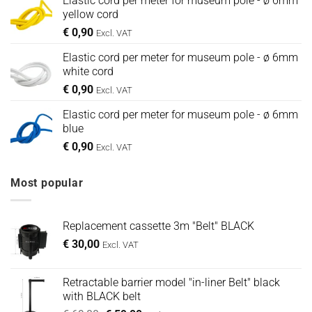
Elastic cord per meter for museum pole - ø 6mm
yellow cord
€
0,90
Excl. VAT
Elastic cord per meter for museum pole - ø 6mm
white cord
€
0,90
Excl. VAT
Elastic cord per meter for museum pole - ø 6mm
blue
€
0,90
Excl. VAT
Most popular
Replacement cassette 3m "Belt" BLACK
€
30,00
Excl. VAT
Retractable barrier model "in-liner Belt" black
with BLACK belt