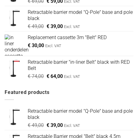
Oorspronkelijke
Huidige
€
69,00
€
59,00
Excl. VAT
prijs
prijs
Retractable barrier model "Q-Pole" base and pole
was:
is:
black
€ 69,00.
€ 59,00.
Oorspronkelijke
Huidige
€
49,00
€
39,00
Excl. VAT
prijs
prijs
Replacement cassette 3m "Belt" RED
was:
is:
€
30,00
€ 49,00.
€ 39,00.
Excl. VAT
Retractable barrier "in-liner Belt" black with RED
Belt
Oorspronkelijke
Huidige
€
74,00
€
64,00
Excl. VAT
prijs
prijs
was:
is:
Featured products
€ 74,00.
€ 64,00.
Retractable barrier model "Q-Pole" base and pole
black
Oorspronkelijke
Huidige
€
49,00
€
39,00
Excl. VAT
prijs
prijs
Retractable Barrier model "Belt" black 4.5m
was:
is: