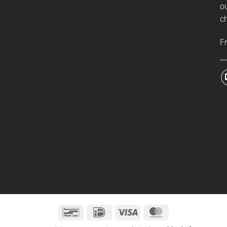
ou
ch
F
Bancontact
IDeal
Visa
MasterCard