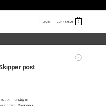
0
Login
Cart /
€
0,00
 Skipper post
 is zeer handig in
oeleinden. Wanneer u