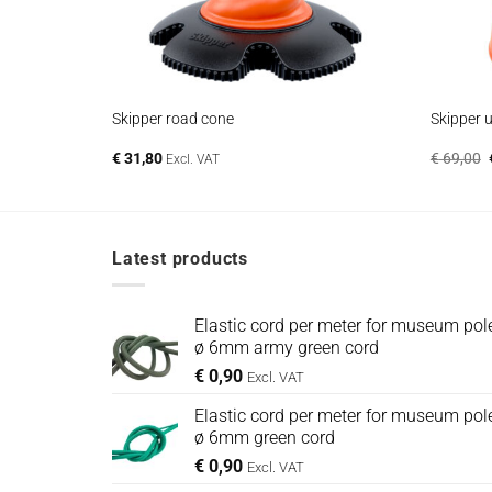
+
+
Skipper road cone
Skipper u
€
31,80
€
69,00
Excl. VAT
Latest products
Elastic cord per meter for museum pole
ø 6mm army green cord
€
0,90
Excl. VAT
Elastic cord per meter for museum pole
ø 6mm green cord
€
0,90
Excl. VAT