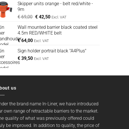
Skipper units orange - belt red/white -
was:
is:
9m
€ 99,00.
€ 89,00.
Oorspronkelijke
Huidige
€
69,00
€
42,50
Excl. VAT
prijs
prijs
Wall mounted barrier black coated steel
was:
is:
4.5m RED/WHITE belt
€ 69,00.
€ 42,50.
€
64,00
Excl. VAT
Sign holder portrait black "A4Plus"
€
39,50
Excl. VAT
bout us
nder the brand name In-Liner, we have introduced
r own range of retractable barriers to the market.
he quality of what was previously offered could
uly be improved. In addition to quality, the price of