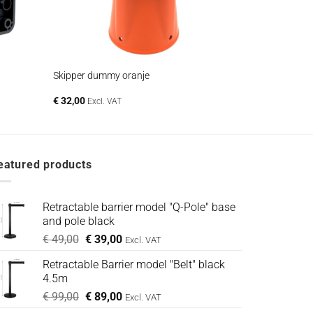
+
Skipper dummy oranje
€
32,00
Excl. VAT
eatured products
Retractable barrier model "Q-Pole" base
and pole black
Oorspronkelijke
Huidige
€
49,00
€
39,00
Excl. VAT
prijs
prijs
Retractable Barrier model "Belt" black
was:
is:
4.5m
€ 49,00.
€ 39,00.
Oorspronkelijke
Huidige
€
99,00
€
89,00
Excl. VAT
prijs
prijs