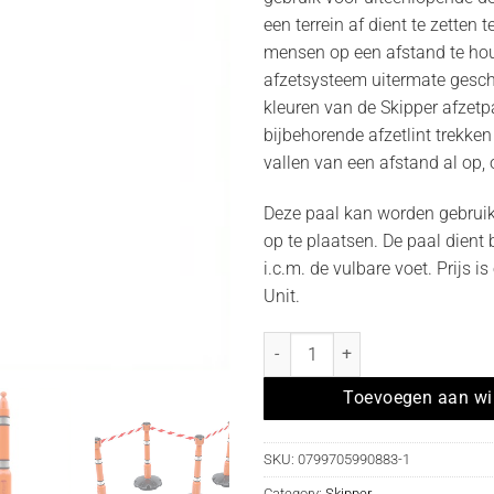
een terrein af dient te zetten t
mensen op een afstand te hou
afzetsysteem uitermate gesch
kleuren van de Skipper afzetp
bijbehorende afzetlint trekke
vallen van een afstand al op, 
Deze paal kan worden gebruik
op te plaatsen. De paal dient
i.c.m. de vulbare voet. Prijs i
Unit.
Skipper Post for Skipper post & 
Toevoegen aan w
SKU:
0799705990883-1
Category:
Skipper