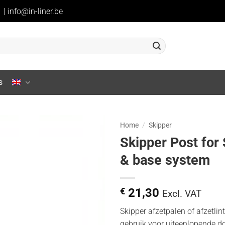
1
|
info@in-liner.be
s
Home
/
Skipper
Skipper Post for
& base system
€
21,30
Excl. VAT
Skipper afzetpalen of afzetlint
gebruik voor uiteenlopende d