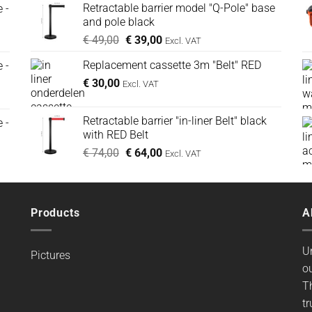
Retractable barrier model "Q-Pole" base
 -
was:
is:
and pole black
€ 69,00.
€ 59,00.
Oorspronkelijke
Huidige
€
49,00
€
39,00
Excl. VAT
prijs
prijs
Replacement cassette 3m "Belt" RED
 -
was:
is:
€
30,00
€ 49,00.
€ 39,00.
Excl. VAT
Retractable barrier "in-liner Belt" black
 -
with RED Belt
Oorspronkelijke
Huidige
€
74,00
€
64,00
Excl. VAT
prijs
prijs
was:
is:
€ 74,00.
€ 64,00.
Products
A
U
Pictures
ou
T
tr