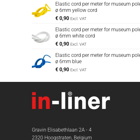
Elastic cord per meter for museum pole
ø 6mm yellow cord
€
0,90
Excl. VAT
Elastic cord per meter for museum pole
ø 6mm white cord
€
0,90
Excl. VAT
Elastic cord per meter for museum pole
ø 6mm blue
€
0,90
Excl. VAT
Gravin Elisabethlaan 2A - 4
2320 Hoogstraten, Belgium