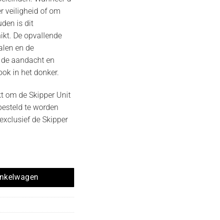
er veiligheid of om
den is dit
ikt. De opvallende
alen en de
n de aandacht en
ook in het donker.
t om de Skipper Unit
 besteld te worden
s exclusief de Skipper
base system quantity
inkelwagen