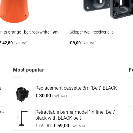
+
nits orange - belt red/white - 9m
Skipper wall receiver clip
Oorspronkelijke
Huidige
€
42,50
€
9,00
Excl. VAT
Excl. VAT
prijs
prijs
was:
is:
€ 69,00.
€ 42,50.
Most popular
F
 -
Replacement cassette 3m "Belt" BLACK
€
30,00
Excl. VAT
Retractable barrier model "in-liner Belt"
 -
black with BLACK belt
Oorspronkelijke
Huidige
€
69,00
€
59,00
Excl. VAT
prijs
prijs