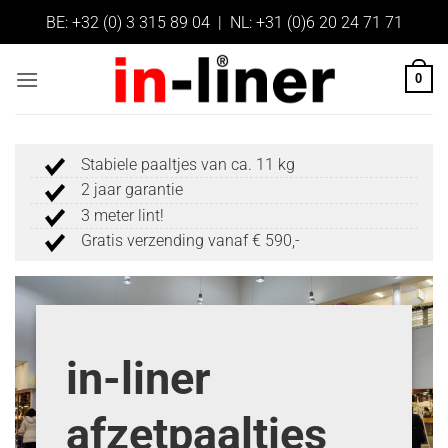
Ga
BE:
+32 (0) 3 315 89 04
| NL:
+31 (0)6 20 24 71 71
naar
inhoud
0
Stabiele paaltjes van ca. 11 kg
2 jaar garantie
3 meter lint!
Gratis verzending vanaf € 590,-
in-liner
afzetpaaltjes