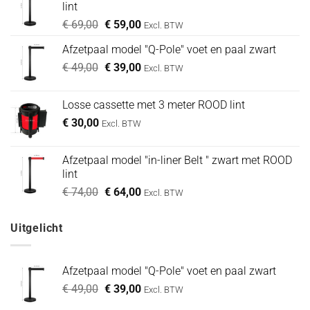
lint
Oorspronkelijke
Huidige
€
69,00
€
59,00
Excl. BTW
prijs
prijs
Afzetpaal model "Q-Pole" voet en paal zwart
was:
is:
Oorspronkelijke
Huidige
€
49,00
€ 69,00.
€
39,00
€ 59,00.
Excl. BTW
prijs
prijs
was:
is:
Losse cassette met 3 meter ROOD lint
€ 49,00.
€ 39,00.
€
30,00
Excl. BTW
Afzetpaal model "in-liner Belt " zwart met ROOD
lint
Oorspronkelijke
Huidige
€
74,00
€
64,00
Excl. BTW
prijs
prijs
was:
is:
Uitgelicht
€ 74,00.
€ 64,00.
Afzetpaal model "Q-Pole" voet en paal zwart
Oorspronkelijke
Huidige
€
49,00
€
39,00
Excl. BTW
prijs
prijs