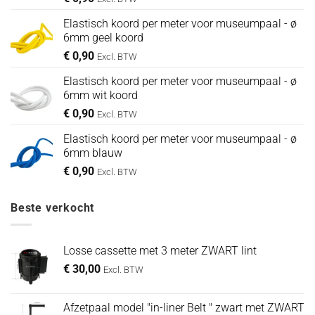
Elastisch koord per meter voor museumpaal - ø
6mm geel koord
€
0,90
Excl. BTW
Elastisch koord per meter voor museumpaal - ø
6mm wit koord
€
0,90
Excl. BTW
Elastisch koord per meter voor museumpaal - ø
6mm blauw
€
0,90
Excl. BTW
Beste verkocht
Losse cassette met 3 meter ZWART lint
€
30,00
Excl. BTW
Afzetpaal model "in-liner Belt " zwart met ZWART