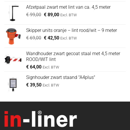
was:
is:
Afzetpaal zwart met lint van ca. 4,5 meter
€ 49,00.
€ 39,00.
Oorspronkelijke
Huidige
€
99,00
€
89,00
Excl. BTW
prijs
prijs
was:
is:
Skipper units oranje – lint rood/wit – 9 meter
€ 99,00.
€ 89,00.
Oorspronkelijke
Huidige
€
69,00
€
42,50
Excl. BTW
prijs
prijs
was:
is:
Wandhouder zwart gecoat staal met 4,5 meter
€ 69,00.
€ 42,50.
ROOD/WIT lint
€
64,00
Excl. BTW
Signhouder zwart staand "A4plus"
€
39,50
Excl. BTW