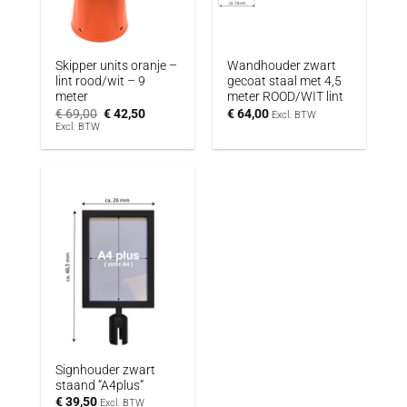
Skipper units oranje –
Wandhouder zwart
lint rood/wit – 9
gecoat staal met 4,5
meter
meter ROOD/WIT lint
Oorspronkelijke
Huidige
€
69,00
€
42,50
€
64,00
Excl. BTW
prijs
prijs
Excl. BTW
was:
is:
€ 69,00.
€ 42,50.
Signhouder zwart
staand “A4plus”
€
39,50
Excl. BTW