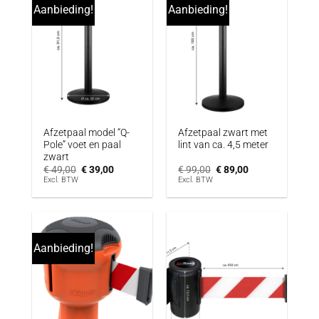
Aanbieding!
Aanbieding!
Afzetpaal model “Q-
Afzetpaal zwart met
Pole” voet en paal
lint van ca. 4,5 meter
zwart
Oorspronkelijke
Huidige
Oorspronkelijke
Huidige
€
49,00
€
39,00
€
99,00
€
89,00
prijs
prijs
prijs
prijs
Excl. BTW
Excl. BTW
was:
is:
was:
is:
€ 49,00.
€ 39,00.
€ 99,00.
€ 89,00.
Aanbieding!