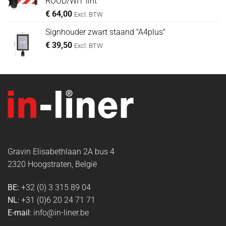
ROOD/WIT lint
€
64,00
Excl. BTW
Signhouder zwart staand "A4plus"
€
39,50
Excl. BTW
Gravin Elisabethlaan 2A bus 4
2320 Hoogstraten, België
BE:
+32 (0) 3 315 89 04
NL
: +31 (0)6 20 24 71 71
E-mail
: info@in-liner.be