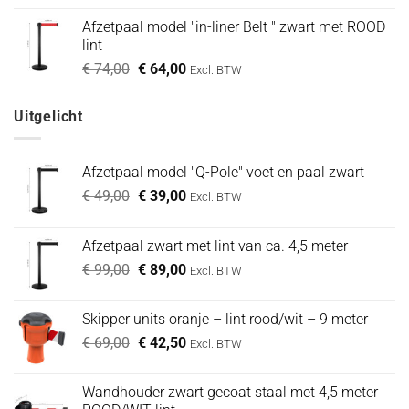
Afzetpaal model "in-liner Belt " zwart met ROOD
lint
Oorspronkelijke
Huidige
€
74,00
€
64,00
Excl. BTW
prijs
prijs
was:
is:
Uitgelicht
€ 74,00.
€ 64,00.
Afzetpaal model "Q-Pole" voet en paal zwart
Oorspronkelijke
Huidige
€
49,00
€
39,00
Excl. BTW
prijs
prijs
was:
is:
Afzetpaal zwart met lint van ca. 4,5 meter
€ 49,00.
€ 39,00.
Oorspronkelijke
Huidige
€
99,00
€
89,00
Excl. BTW
prijs
prijs
was:
is:
Skipper units oranje – lint rood/wit – 9 meter
€ 99,00.
€ 89,00.
Oorspronkelijke
Huidige
€
69,00
€
42,50
Excl. BTW
prijs
prijs
was:
is:
Wandhouder zwart gecoat staal met 4,5 meter
€ 69,00.
€ 42,50.