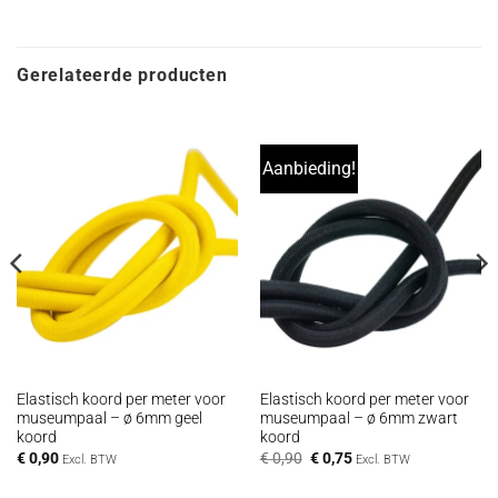
Gerelateerde producten
Aanbieding!
Elastisch koord per meter voor
Elastisch koord per meter voor
museumpaal – ø 6mm geel
museumpaal – ø 6mm zwart
koord
koord
Oorspronkelijke
Huidige
€
0,90
€
0,90
€
0,75
Excl. BTW
Excl. BTW
prijs
prijs
was:
is: