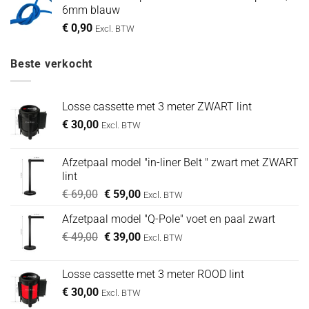
6mm blauw
€
0,90
Excl. BTW
Beste verkocht
Losse cassette met 3 meter ZWART lint
€
30,00
Excl. BTW
Afzetpaal model "in-liner Belt " zwart met ZWART
lint
Oorspronkelijke
Huidige
€
69,00
€
59,00
Excl. BTW
prijs
prijs
Afzetpaal model "Q-Pole" voet en paal zwart
was:
is:
Oorspronkelijke
Huidige
€
49,00
€ 69,00.
€
39,00
€ 59,00.
Excl. BTW
prijs
prijs
was:
is:
Losse cassette met 3 meter ROOD lint
€ 49,00.
€ 39,00.
€
30,00
Excl. BTW