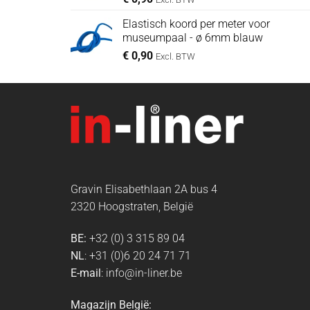
Elastisch koord per meter voor
museumpaal - ø 6mm blauw
€
0,90
Excl. BTW
Gravin Elisabethlaan 2A bus 4
2320 Hoogstraten, België
BE:
+32 (0) 3 315 89 04
NL
: +31 (0)6 20 24 71 71
E-mail
: info@in-liner.be
Magazijn België: