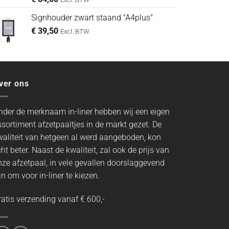
Signhouder zwart staand "A4plus"
€
39,50
Excl. BTW
ver ons
nder de merknaam in-liner hebben wij een eigen
ssortiment afzetpaaltjes in de markt gezet. De
waliteit van hetgeen al werd aangeboden, kon
ht beter. Naast de kwaliteit, zal ook de prijs van
nze afzetpaal, in vele gevallen doorslaggevend
jn om voor in-liner te kiezen.
ratis verzending vanaf € 600,-