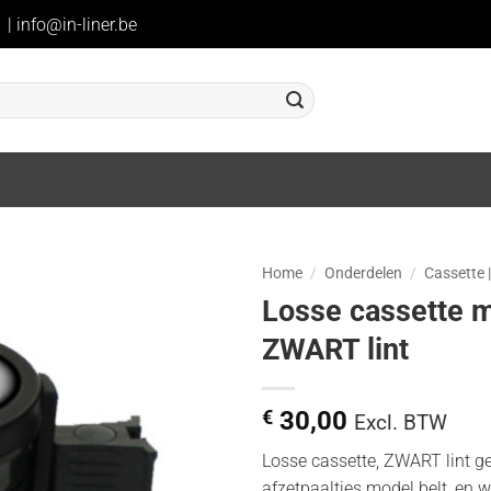
1
|
info@in-liner.be
Home
/
Onderdelen
/
Cassette |
Losse cassette m
ZWART lint
€
30,00
Excl. BTW
Losse cassette, ZWART lint g
afzetpaaltjes model belt, en