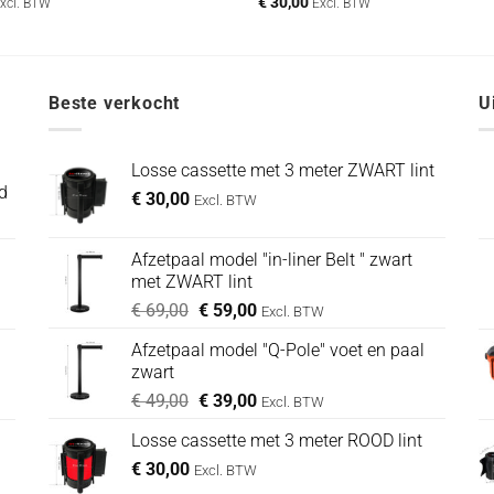
€
30,00
xcl. BTW
Excl. BTW
Beste verkocht
U
Losse cassette met 3 meter ZWART lint
d
€
30,00
Excl. BTW
Afzetpaal model "in-liner Belt " zwart
met ZWART lint
Oorspronkelijke
Huidige
€
69,00
€
59,00
Excl. BTW
prijs
prijs
Afzetpaal model "Q-Pole" voet en paal
was:
is:
zwart
€ 69,00.
€ 59,00.
Oorspronkelijke
Huidige
€
49,00
€
39,00
Excl. BTW
prijs
prijs
Losse cassette met 3 meter ROOD lint
was:
is:
€
30,00
€ 49,00.
€ 39,00.
Excl. BTW