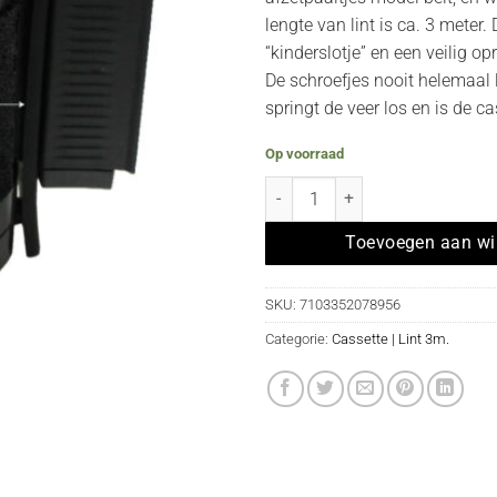
lengte van lint is ca. 3 meter.
“kinderslotje” en een veilig op
De schroefjes nooit helemaal 
springt de veer los en is de c
Op voorraad
Losse cassette met 3 meter ZWA
Toevoegen aan w
SKU:
7103352078956
Categorie:
Cassette | Lint 3m.