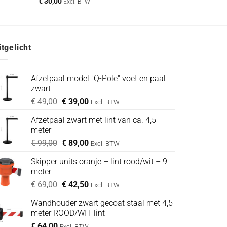
€
30,00
Excl. BTW
itgelicht
Afzetpaal model "Q-Pole" voet en paal
zwart
Oorspronkelijke
Huidige
€
49,00
€
39,00
Excl. BTW
prijs
prijs
Afzetpaal zwart met lint van ca. 4,5
was:
is:
meter
€ 49,00.
€ 39,00.
Oorspronkelijke
Huidige
€
99,00
€
89,00
Excl. BTW
prijs
prijs
Skipper units oranje – lint rood/wit – 9
was:
is:
meter
€ 99,00.
€ 89,00.
Oorspronkelijke
Huidige
€
69,00
€
42,50
Excl. BTW
prijs
prijs
Wandhouder zwart gecoat staal met 4,5
was:
is:
meter ROOD/WIT lint
€ 69,00.
€ 42,50.
€
64,00
Excl. BTW