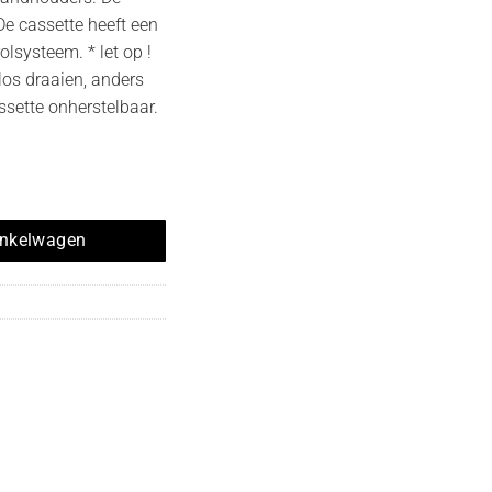
 De cassette heeft een
rolsysteem. * let op !
los draaien, anders
assette onherstelbaar.
RT lint hoeveelheid
inkelwagen