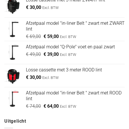
€
30,00
Excl. BTW
Afzetpaal model "in-liner Belt " zwart met ZWART
lint
Oorspronkelijke
Huidige
€
69,00
€
59,00
Excl. BTW
prijs
prijs
Afzetpaal model "Q-Pole" voet en paal zwart
was:
is:
Oorspronkelijke
Huidige
€
49,00
€ 69,00.
€
39,00
€ 59,00.
Excl. BTW
prijs
prijs
was:
is:
Losse cassette met 3 meter ROOD lint
€ 49,00.
€ 39,00.
€
30,00
Excl. BTW
Afzetpaal model "in-liner Belt " zwart met ROOD
lint
Oorspronkelijke
Huidige
€
74,00
€
64,00
Excl. BTW
prijs
prijs
was:
is:
Uitgelicht
€ 74,00.
€ 64,00.