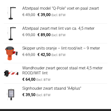
Afzetpaal model "Q-Pole" voet en paal zwart
Oorspronkelijke
Huidige
€
49,00
€
39,00
Excl. BTW
prijs
prijs
was:
is:
Afzetpaal zwart met lint van ca. 4,5 meter
€ 49,00.
€ 39,00.
Oorspronkelijke
Huidige
€
99,00
€
89,00
Excl. BTW
prijs
prijs
was:
is:
Skipper units oranje – lint rood/wit – 9 meter
€ 99,00.
€ 89,00.
Oorspronkelijke
Huidige
€
69,00
€
42,50
Excl. BTW
prijs
prijs
was:
is:
Wandhouder zwart gecoat staal met 4,5 meter
€ 69,00.
€ 42,50.
ROOD/WIT lint
€
64,00
Excl. BTW
Signhouder zwart staand "A4plus"
€
39,50
Excl. BTW