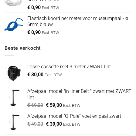
€
0,90
Excl. BTW
Elastisch koord per meter voor museumpaal - ø
6mm blauw
€
0,90
Excl. BTW
Beste verkocht
Losse cassette met 3 meter ZWART lint
€
30,00
Excl. BTW
Afzetpaal model "in-liner Belt " zwart met ZWART
lint
Oorspronkelijke
Huidige
€
69,00
€
59,00
Excl. BTW
prijs
prijs
Afzetpaal model "Q-Pole" voet en paal zwart
was:
is:
Oorspronkelijke
Huidige
€
49,00
€ 69,00.
€
39,00
€ 59,00.
Excl. BTW
prijs
prijs