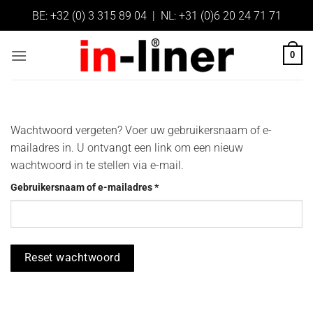
Ga
BE:
+32 (0) 3 315 89 04
| NL:
+31 (0)6 20 24 71 71
naar
inhoud
0
Wachtwoord vergeten? Voer uw gebruikersnaam of e-
mailadres in. U ontvangt een link om een nieuw
wachtwoord in te stellen via e-mail.
Vereist
Gebruikersnaam of e-mailadres
*
Reset wachtwoord