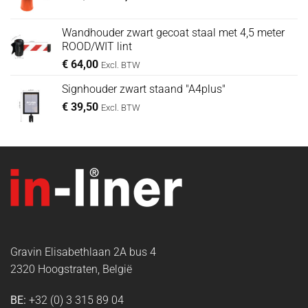
prijs
prijs
was:
is:
Wandhouder zwart gecoat staal met 4,5 meter
€ 69,00.
€ 42,50.
ROOD/WIT lint
€
64,00
Excl. BTW
Signhouder zwart staand "A4plus"
€
39,50
Excl. BTW
Gravin Elisabethlaan 2A bus 4
2320 Hoogstraten, België
BE:
+32 (0) 3 315 89 04