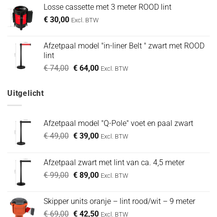
was:
is:
Losse cassette met 3 meter ROOD lint
€ 49,00.
€ 39,00.
€
30,00
Excl. BTW
Afzetpaal model "in-liner Belt " zwart met ROOD
lint
Oorspronkelijke
Huidige
€
74,00
€
64,00
Excl. BTW
prijs
prijs
was:
is:
Uitgelicht
€ 74,00.
€ 64,00.
Afzetpaal model "Q-Pole" voet en paal zwart
Oorspronkelijke
Huidige
€
49,00
€
39,00
Excl. BTW
prijs
prijs
was:
is:
Afzetpaal zwart met lint van ca. 4,5 meter
€ 49,00.
€ 39,00.
Oorspronkelijke
Huidige
€
99,00
€
89,00
Excl. BTW
prijs
prijs
was:
is:
Skipper units oranje – lint rood/wit – 9 meter
€ 99,00.
€ 89,00.
Oorspronkelijke
Huidige
€
69,00
€
42,50
Excl. BTW