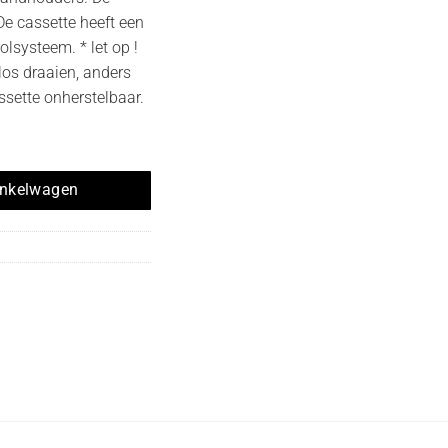
 De cassette heeft een
rolsysteem. * let op !
los draaien, anders
assette onherstelbaar.
S lint hoeveelheid
inkelwagen