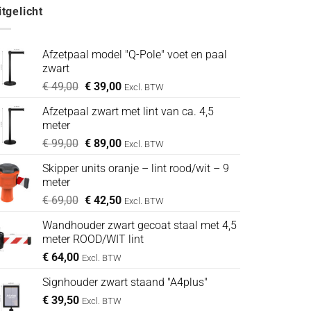
itgelicht
Afzetpaal model "Q-Pole" voet en paal
zwart
Oorspronkelijke
Huidige
€
49,00
€
39,00
Excl. BTW
prijs
prijs
Afzetpaal zwart met lint van ca. 4,5
was:
is:
meter
€ 49,00.
€ 39,00.
Oorspronkelijke
Huidige
€
99,00
€
89,00
Excl. BTW
prijs
prijs
Skipper units oranje – lint rood/wit – 9
was:
is:
meter
€ 99,00.
€ 89,00.
Oorspronkelijke
Huidige
€
69,00
€
42,50
Excl. BTW
prijs
prijs
Wandhouder zwart gecoat staal met 4,5
was:
is:
meter ROOD/WIT lint
€ 69,00.
€ 42,50.
€
64,00
Excl. BTW
Signhouder zwart staand "A4plus"
€
39,50
Excl. BTW