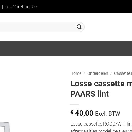
1
|
info@in-liner.be
Home
/
Onderdelen
/
Cassette |
Losse cassette m
PAARS lint
€
40,00
Excl. BTW
Losse cassette, ROOD/WIT lin
afzetpaaltjes model belt, en