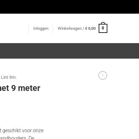
0
Inloggen
Winkelwagen /
€
0,00
 Lint 9m.
et 9 meter
t geschikt voor onze
 wandhouders. De