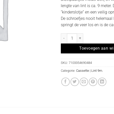
lengte van lint is ca. 9 meter.
“kinderslotje” en een veilig op
De schroefjes nooit helemaal 
springt de veer los en is de c
Losse cassette met 9 meter PAAR
Toevoegen aan w
SKU:
7103354690484
Categorie:
Cassette | Lint 9m.