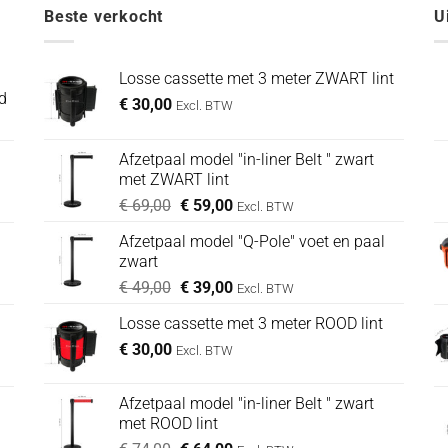
Beste verkocht
U
Losse cassette met 3 meter ZWART lint
d
€
30,00
Excl. BTW
Afzetpaal model "in-liner Belt " zwart
met ZWART lint
Oorspronkelijke
Huidige
€
69,00
€
59,00
Excl. BTW
prijs
prijs
Afzetpaal model "Q-Pole" voet en paal
was:
is:
zwart
€ 69,00.
€ 59,00.
Oorspronkelijke
Huidige
€
49,00
€
39,00
Excl. BTW
prijs
prijs
Losse cassette met 3 meter ROOD lint
was:
is:
€
30,00
€ 49,00.
€ 39,00.
Excl. BTW
Afzetpaal model "in-liner Belt " zwart
met ROOD lint