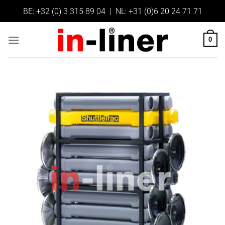
Ga
BE:
+32 (0) 3 315 89 04
| NL:
+31 (0)6 20 24 71 71
naar
inhoud
0