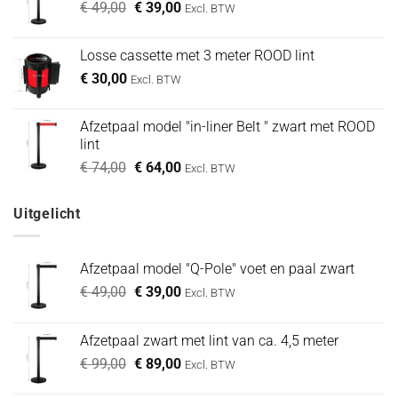
Oorspronkelijke
Huidige
€
49,00
€ 69,00.
€
39,00
€ 59,00.
Excl. BTW
prijs
prijs
was:
is:
Losse cassette met 3 meter ROOD lint
€ 49,00.
€ 39,00.
€
30,00
Excl. BTW
Afzetpaal model "in-liner Belt " zwart met ROOD
lint
Oorspronkelijke
Huidige
€
74,00
€
64,00
Excl. BTW
prijs
prijs
was:
is:
Uitgelicht
€ 74,00.
€ 64,00.
Afzetpaal model "Q-Pole" voet en paal zwart
Oorspronkelijke
Huidige
€
49,00
€
39,00
Excl. BTW
prijs
prijs
was:
is:
Afzetpaal zwart met lint van ca. 4,5 meter
€ 49,00.
€ 39,00.
Oorspronkelijke
Huidige
€
99,00
€
89,00
Excl. BTW
prijs
prijs