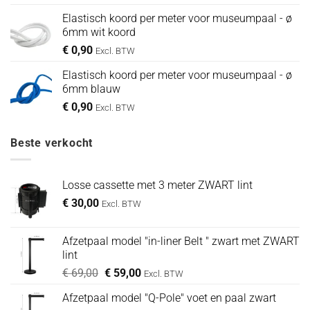
Elastisch koord per meter voor museumpaal - ø
6mm wit koord
€
0,90
Excl. BTW
Elastisch koord per meter voor museumpaal - ø
6mm blauw
€
0,90
Excl. BTW
Beste verkocht
Losse cassette met 3 meter ZWART lint
€
30,00
Excl. BTW
Afzetpaal model "in-liner Belt " zwart met ZWART
lint
Oorspronkelijke
Huidige
€
69,00
€
59,00
Excl. BTW
prijs
prijs
Afzetpaal model "Q-Pole" voet en paal zwart
was:
is: