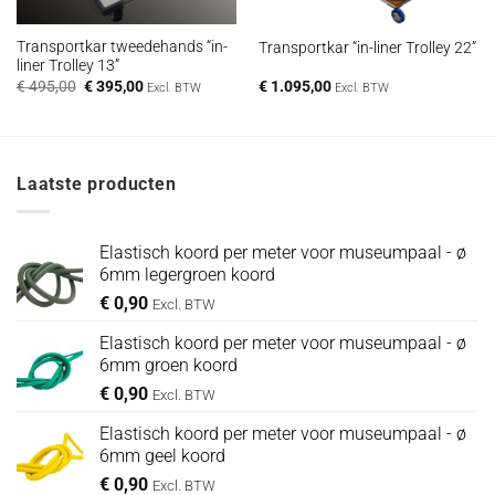
Transportkar tweedehands “in-
Transportkar “in-liner Trolley 22”
liner Trolley 13”
Oorspronkelijke
Huidige
€
495,00
€
395,00
€
1.095,00
Excl. BTW
Excl. BTW
prijs
prijs
was:
is:
€ 495,00.
€ 395,00.
Laatste producten
Elastisch koord per meter voor museumpaal - ø
6mm legergroen koord
€
0,90
Excl. BTW
Elastisch koord per meter voor museumpaal - ø
6mm groen koord
€
0,90
Excl. BTW
Elastisch koord per meter voor museumpaal - ø
6mm geel koord
€
0,90
Excl. BTW