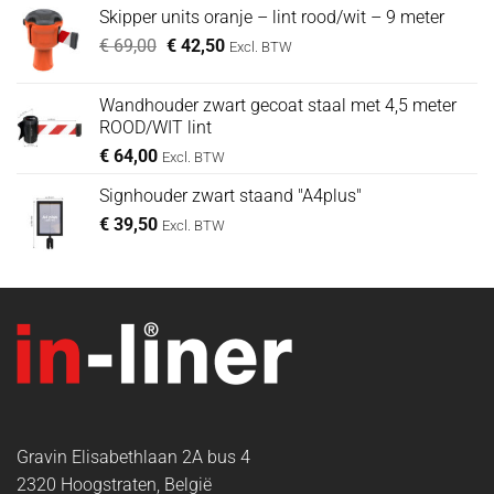
was:
is:
Skipper units oranje – lint rood/wit – 9 meter
€ 99,00.
€ 89,00.
Oorspronkelijke
Huidige
€
69,00
€
42,50
Excl. BTW
prijs
prijs
was:
is:
Wandhouder zwart gecoat staal met 4,5 meter
€ 69,00.
€ 42,50.
ROOD/WIT lint
€
64,00
Excl. BTW
Signhouder zwart staand "A4plus"
€
39,50
Excl. BTW
Gravin Elisabethlaan 2A bus 4
2320 Hoogstraten, België