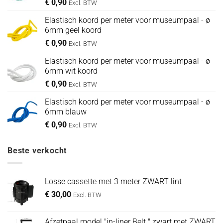
€
0,90
Excl. BTW
Elastisch koord per meter voor museumpaal - ø
6mm geel koord
€
0,90
Excl. BTW
Elastisch koord per meter voor museumpaal - ø
6mm wit koord
€
0,90
Excl. BTW
Elastisch koord per meter voor museumpaal - ø
6mm blauw
€
0,90
Excl. BTW
Beste verkocht
Losse cassette met 3 meter ZWART lint
€
30,00
Excl. BTW
Afzetpaal model "in-liner Belt " zwart met ZWART