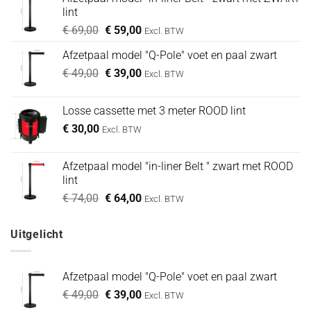
lint
Oorspronkelijke
Huidige
€
69,00
€
59,00
Excl. BTW
prijs
prijs
Afzetpaal model "Q-Pole" voet en paal zwart
was:
is:
Oorspronkelijke
Huidige
€
49,00
€ 69,00.
€
39,00
€ 59,00.
Excl. BTW
prijs
prijs
was:
is:
Losse cassette met 3 meter ROOD lint
€ 49,00.
€ 39,00.
€
30,00
Excl. BTW
Afzetpaal model "in-liner Belt " zwart met ROOD
lint
Oorspronkelijke
Huidige
€
74,00
€
64,00
Excl. BTW
prijs
prijs
was:
is:
Uitgelicht
€ 74,00.
€ 64,00.
Afzetpaal model "Q-Pole" voet en paal zwart
Oorspronkelijke
Huidige
€
49,00
€
39,00
Excl. BTW
prijs
prijs