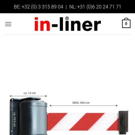
Ga
BE:
+32 (0) 3 315 89 04
| NL:
+31 (0)6 20 24 71 71
naar
inhoud
0