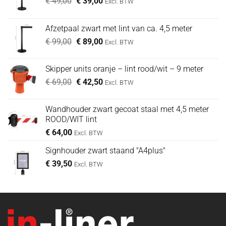
Oorspronkelijke
Huidige
€
49,00
€
39,00
Excl. BTW
prijs
prijs
was:
is:
Afzetpaal zwart met lint van ca. 4,5 meter
€ 49,00.
€ 39,00.
Oorspronkelijke
Huidige
€
99,00
€
89,00
Excl. BTW
prijs
prijs
was:
is:
Skipper units oranje – lint rood/wit – 9 meter
€ 99,00.
€ 89,00.
Oorspronkelijke
Huidige
€
69,00
€
42,50
Excl. BTW
prijs
prijs
was:
is:
Wandhouder zwart gecoat staal met 4,5 meter
€ 69,00.
€ 42,50.
ROOD/WIT lint
€
64,00
Excl. BTW
Signhouder zwart staand "A4plus"
€
39,50
Excl. BTW