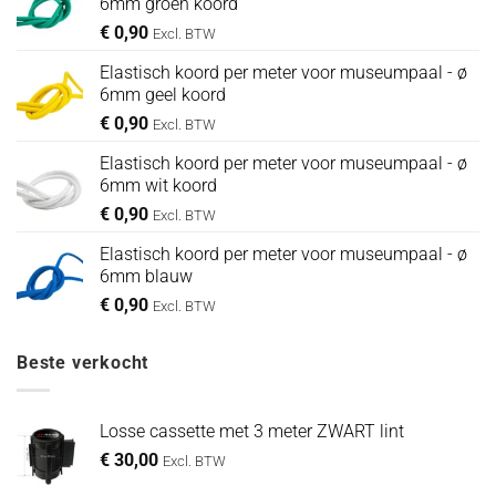
6mm groen koord
€
0,90
Excl. BTW
Elastisch koord per meter voor museumpaal - ø
6mm geel koord
€
0,90
Excl. BTW
Elastisch koord per meter voor museumpaal - ø
6mm wit koord
€
0,90
Excl. BTW
Elastisch koord per meter voor museumpaal - ø
6mm blauw
€
0,90
Excl. BTW
Beste verkocht
Losse cassette met 3 meter ZWART lint
€
30,00
Excl. BTW