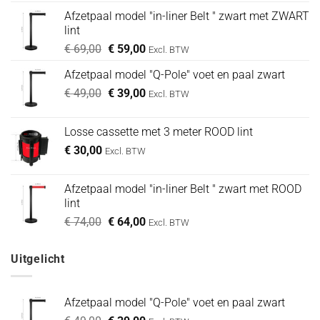
Afzetpaal model "in-liner Belt " zwart met ZWART
lint
Oorspronkelijke
Huidige
€
69,00
€
59,00
Excl. BTW
prijs
prijs
Afzetpaal model "Q-Pole" voet en paal zwart
was:
is:
Oorspronkelijke
Huidige
€
49,00
€ 69,00.
€
39,00
€ 59,00.
Excl. BTW
prijs
prijs
was:
is:
Losse cassette met 3 meter ROOD lint
€ 49,00.
€ 39,00.
€
30,00
Excl. BTW
Afzetpaal model "in-liner Belt " zwart met ROOD
lint
Oorspronkelijke
Huidige
€
74,00
€
64,00
Excl. BTW
prijs
prijs
was:
is:
Uitgelicht
€ 74,00.
€ 64,00.
Afzetpaal model "Q-Pole" voet en paal zwart