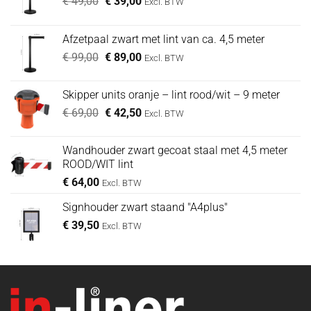
Oorspronkelijke
Huidige
€
49,00
€
39,00
Excl. BTW
prijs
prijs
was:
is:
Afzetpaal zwart met lint van ca. 4,5 meter
€ 49,00.
€ 39,00.
Oorspronkelijke
Huidige
€
99,00
€
89,00
Excl. BTW
prijs
prijs
was:
is:
Skipper units oranje – lint rood/wit – 9 meter
€ 99,00.
€ 89,00.
Oorspronkelijke
Huidige
€
69,00
€
42,50
Excl. BTW
prijs
prijs
was:
is:
Wandhouder zwart gecoat staal met 4,5 meter
€ 69,00.
€ 42,50.
ROOD/WIT lint
€
64,00
Excl. BTW
Signhouder zwart staand "A4plus"
€
39,50
Excl. BTW