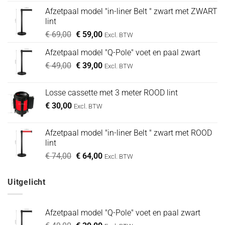
Afzetpaal model "in-liner Belt " zwart met ZWART
lint
Oorspronkelijke
Huidige
€
69,00
€
59,00
Excl. BTW
prijs
prijs
Afzetpaal model "Q-Pole" voet en paal zwart
was:
is:
Oorspronkelijke
Huidige
€
49,00
€ 69,00.
€
39,00
€ 59,00.
Excl. BTW
prijs
prijs
was:
is:
Losse cassette met 3 meter ROOD lint
€ 49,00.
€ 39,00.
€
30,00
Excl. BTW
Afzetpaal model "in-liner Belt " zwart met ROOD
lint
Oorspronkelijke
Huidige
€
74,00
€
64,00
Excl. BTW
prijs
prijs
was:
is:
Uitgelicht
€ 74,00.
€ 64,00.
Afzetpaal model "Q-Pole" voet en paal zwart