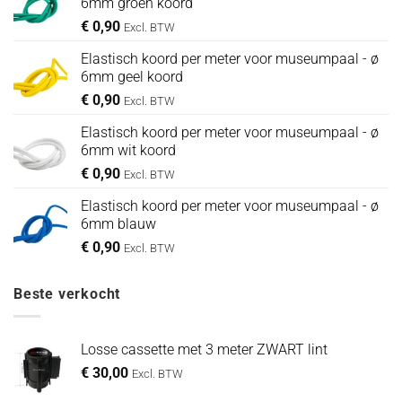
6mm groen koord
€
0,90
Excl. BTW
Elastisch koord per meter voor museumpaal - ø
6mm geel koord
€
0,90
Excl. BTW
Elastisch koord per meter voor museumpaal - ø
6mm wit koord
€
0,90
Excl. BTW
Elastisch koord per meter voor museumpaal - ø
6mm blauw
€
0,90
Excl. BTW
Beste verkocht
Losse cassette met 3 meter ZWART lint
€
30,00
Excl. BTW