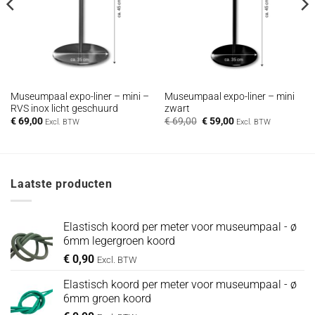
Museumpaal expo-liner – mini –
Museumpaal expo-liner – mini
RVS inox licht geschuurd
zwart
Oorspronkelijke
Huidige
€
69,00
€
69,00
€
59,00
Excl. BTW
Excl. BTW
prijs
prijs
was:
is:
€ 69,00.
€ 59,00.
Laatste producten
Elastisch koord per meter voor museumpaal - ø
6mm legergroen koord
€
0,90
Excl. BTW
Elastisch koord per meter voor museumpaal - ø
6mm groen koord