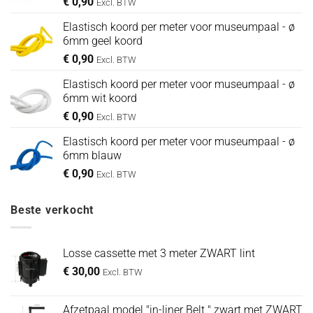
€
0,90
Excl. BTW
Elastisch koord per meter voor museumpaal - ø
6mm geel koord
€
0,90
Excl. BTW
Elastisch koord per meter voor museumpaal - ø
6mm wit koord
€
0,90
Excl. BTW
Elastisch koord per meter voor museumpaal - ø
6mm blauw
€
0,90
Excl. BTW
Beste verkocht
Losse cassette met 3 meter ZWART lint
€
30,00
Excl. BTW
Afzetpaal model "in-liner Belt " zwart met ZWART