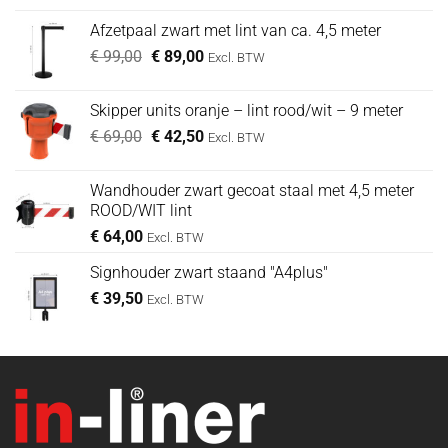
was:
is:
Afzetpaal zwart met lint van ca. 4,5 meter
€ 49,00.
€ 39,00.
Oorspronkelijke
Huidige
€
99,00
€
89,00
Excl. BTW
prijs
prijs
was:
is:
Skipper units oranje – lint rood/wit – 9 meter
€ 99,00.
€ 89,00.
Oorspronkelijke
Huidige
€
69,00
€
42,50
Excl. BTW
prijs
prijs
was:
is:
Wandhouder zwart gecoat staal met 4,5 meter
€ 69,00.
€ 42,50.
ROOD/WIT lint
€
64,00
Excl. BTW
Signhouder zwart staand "A4plus"
€
39,50
Excl. BTW