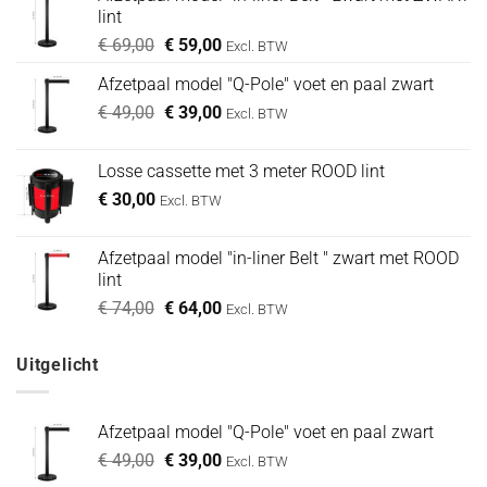
lint
Oorspronkelijke
Huidige
€
69,00
€
59,00
Excl. BTW
prijs
prijs
Afzetpaal model "Q-Pole" voet en paal zwart
was:
is:
Oorspronkelijke
Huidige
€
49,00
€ 69,00.
€
39,00
€ 59,00.
Excl. BTW
prijs
prijs
was:
is:
Losse cassette met 3 meter ROOD lint
€ 49,00.
€ 39,00.
€
30,00
Excl. BTW
Afzetpaal model "in-liner Belt " zwart met ROOD
lint
Oorspronkelijke
Huidige
€
74,00
€
64,00
Excl. BTW
prijs
prijs
was:
is:
Uitgelicht
€ 74,00.
€ 64,00.
Afzetpaal model "Q-Pole" voet en paal zwart
Oorspronkelijke
Huidige
€
49,00
€
39,00
Excl. BTW
prijs
prijs