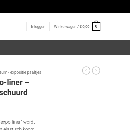
0
Inloggen
Winkelwagen /
€
0,00
um - expositie paaltjes
-liner –
eschuurd
expo-liner” wordt
n elastisch koord.