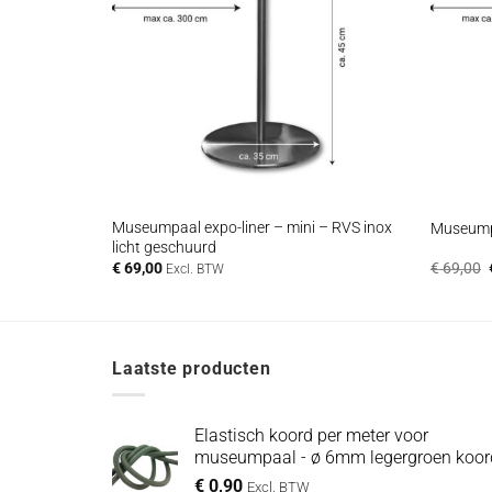
+
+
t dubbel
Museumpaal expo-liner – mini – RVS inox
Museumpa
licht geschuurd
€
69,00
€
69,00
Excl. BTW
Laatste producten
Elastisch koord per meter voor
museumpaal - ø 6mm legergroen koor
€
0,90
Excl. BTW