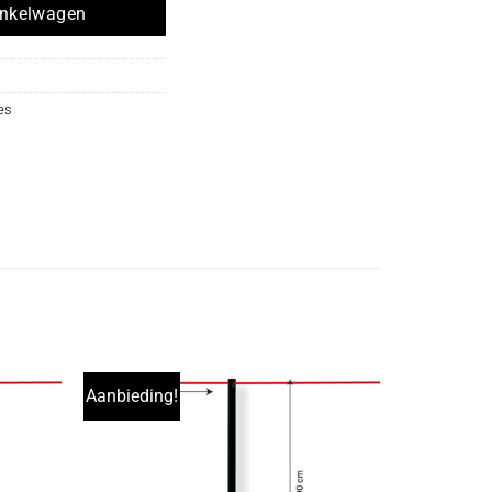
inkelwagen
es
Aanbieding!