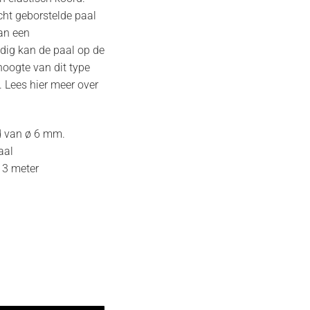
cht geborstelde paal
van een
dig kan de paal op de
oogte van dit type
m. Lees hier meer over
d van ø 6 mm.
aal
 3 meter
x licht geschuurd hoeveelheid