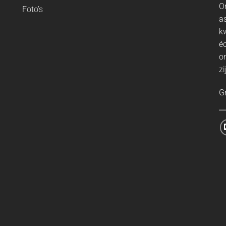
O
Foto’s
a
k
éc
o
zi
G