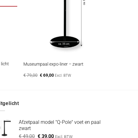
+
licht
Museumpaal expo-liner – zwart
Oorspronkelijke
Huidige
€
79,00
€
69,00
Excl. BTW
prijs
prijs
was:
is:
€ 79,00.
€ 69,00.
itgelicht
Afzetpaal model "Q-Pole" voet en paal
zwart
Oorspronkelijke
Huidige
€
49,00
€
39,00
Excl. BTW