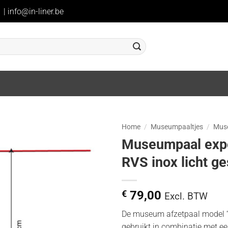
1
|
info@in-liner.be
Home
/
Museumpaaltjes
/
Muse
Museumpaal expo
RVS inox licht g
€
79,00
Excl. BTW
De museum afzetpaal model “
gebruikt in combinatie met ee