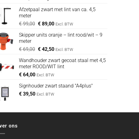
prijs
prijs
Afzetpaal zwart met lint van ca. 4,5
was:
is:
meter
€ 49,00.
€ 39,00.
Oorspronkelijke
Huidige
€
99,00
€
89,00
Excl. BTW
prijs
prijs
Skipper units oranje – lint rood/wit – 9
was:
is:
meter
€ 99,00.
€ 89,00.
Oorspronkelijke
Huidige
€
69,00
€
42,50
Excl. BTW
prijs
prijs
Wandhouder zwart gecoat staal met 4,5
was:
is:
meter ROOD/WIT lint
€ 69,00.
€ 42,50.
€
64,00
Excl. BTW
Signhouder zwart staand "A4plus"
€
39,50
Excl. BTW
ver ons