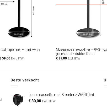
+
Museumpaal expo-liner – RVS inox 
al expo-liner – mini zwart
geschuurd – dubbel koord
Oorspronkelijke
Huidige
€
59,00
€
89,00
Excl. BTW
Excl. BTW
prijs
prijs
was:
is:
€ 69,00.
€ 59,00.
Beste verkocht
U
Losse cassette met 3 meter ZWART lint
d
€
30,00
Excl. BTW