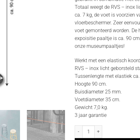
Totaal weegt de RVS – inox li
ca. 7 kg, de voet is voorzien 
vloerbeschermer. Zeer eenvou
voet gemonteerd worden. De h
expoisitie paaltje is ca. 90 c
onze museumpaaltjes!
Werkt met een elastisch koor
RVS – inox licht geborsteld st
Tussenlengte met elastiek ca.
Hoogte 90 cm.
Buisdiameter 25 mm.
Voetdiameter 35 cm.
Gewicht 7,0 kg.
3 jaar garantie
Museumpaal expo-liner - RVS ino