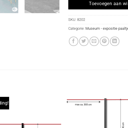
Toevoegen aan w
SKU:
8202
Categorie:
Museum - expositie paaltj
ing!