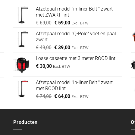
Afzetpaal model "in-liner Belt " zwart
met ZWART lint
Oorspronkelijke
Huidige
€
69,00
€
59,00
Excl. BTW
prijs
prijs
Afzetpaal model "Q-Pole" voet en paal
was:
is:
zwart
€ 69,00.
€ 59,00.
Oorspronkelijke
Huidige
€
49,00
€
39,00
Excl. BTW
prijs
prijs
Losse cassette met 3 meter ROOD lint
was:
is:
€
30,00
€ 49,00.
€ 39,00.
Excl. BTW
Afzetpaal model "in-liner Belt " zwart
met ROOD lint
Oorspronkelijke
Huidige
€
74,00
€
64,00
Excl. BTW
prijs
prijs
was:
is:
€ 74,00.
€ 64,00.
Producten
O