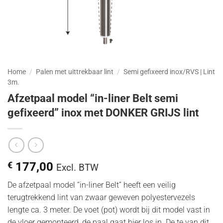
Home
/
Palen met uittrekbaar lint
/
Semi gefixeerd inox/RVS | Lint
3m.
Afzetpaal model “in-liner Belt semi
gefixeerd” inox met DONKER GRIJS lint
€
177,00
Excl. BTW
De afzetpaal model “in-liner Belt” heeft een veilig
terugtrekkend lint van zwaar geweven polyestervezels
lengte ca. 3 meter. De voet (pot) wordt bij dit model vast in
de vloer gemonteerd, de paal gaat hier los in. De te van dit