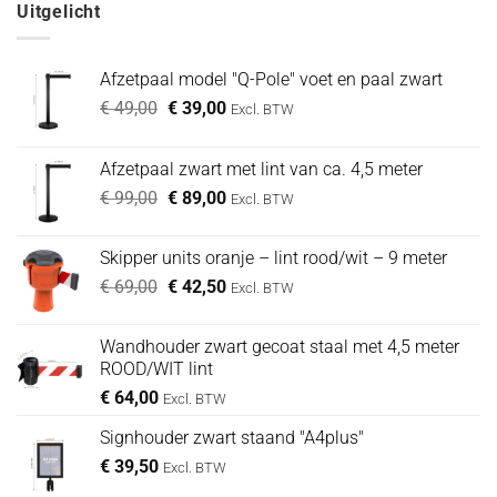
Uitgelicht
€ 74,00.
€ 64,00.
Afzetpaal model "Q-Pole" voet en paal zwart
Oorspronkelijke
Huidige
€
49,00
€
39,00
Excl. BTW
prijs
prijs
was:
is:
Afzetpaal zwart met lint van ca. 4,5 meter
€ 49,00.
€ 39,00.
Oorspronkelijke
Huidige
€
99,00
€
89,00
Excl. BTW
prijs
prijs
was:
is:
Skipper units oranje – lint rood/wit – 9 meter
€ 99,00.
€ 89,00.
Oorspronkelijke
Huidige
€
69,00
€
42,50
Excl. BTW
prijs
prijs
was:
is:
Wandhouder zwart gecoat staal met 4,5 meter
€ 69,00.
€ 42,50.
ROOD/WIT lint
€
64,00
Excl. BTW
Signhouder zwart staand "A4plus"
€
39,50
Excl. BTW