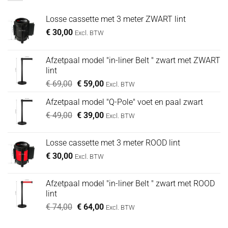
Losse cassette met 3 meter ZWART lint
€
30,00
Excl. BTW
Afzetpaal model "in-liner Belt " zwart met ZWART
lint
Oorspronkelijke
Huidige
€
69,00
€
59,00
Excl. BTW
prijs
prijs
Afzetpaal model "Q-Pole" voet en paal zwart
was:
is:
Oorspronkelijke
Huidige
€
49,00
€ 69,00.
€
39,00
€ 59,00.
Excl. BTW
prijs
prijs
was:
is:
Losse cassette met 3 meter ROOD lint
€ 49,00.
€ 39,00.
€
30,00
Excl. BTW
Afzetpaal model "in-liner Belt " zwart met ROOD
lint
Oorspronkelijke
Huidige
€
74,00
€
64,00
Excl. BTW
prijs
prijs
was:
is: