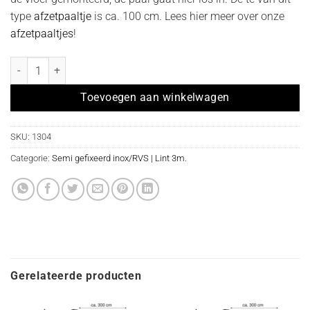
type
afzetpaaltje
is ca. 100 cm. Lees hier meer over onze
afzetpaaltjes
!
Afzetpaal model "in-liner Belt semi gefixeerd" inox met DONKER GRI
Toevoegen aan winkelwagen
SKU:
1304
Categorie:
Semi gefixeerd inox/RVS | Lint 3m.
Gerelateerde producten