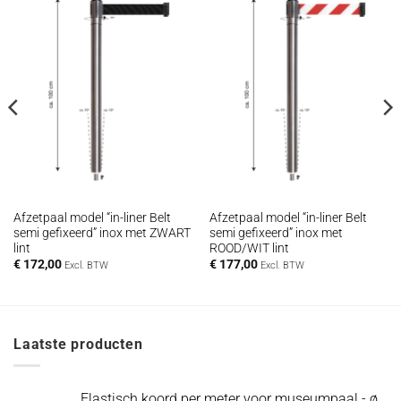
Afzetpaal model “in-liner Belt
Afzetpaal model “in-liner Belt
semi gefixeerd” inox met ZWART
semi gefixeerd” inox met
lint
ROOD/WIT lint
€
172,00
€
177,00
Excl. BTW
Excl. BTW
Laatste producten
Elastisch koord per meter voor museumpaal - ø