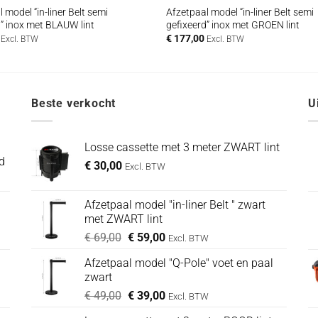
 model “in-liner Belt semi
Afzetpaal model “in-liner Belt semi
d” inox met BLAUW lint
gefixeerd” inox met GROEN lint
€
177,00
Excl. BTW
Excl. BTW
Beste verkocht
U
Losse cassette met 3 meter ZWART lint
d
€
30,00
Excl. BTW
Afzetpaal model "in-liner Belt " zwart
met ZWART lint
Oorspronkelijke
Huidige
€
69,00
€
59,00
Excl. BTW
prijs
prijs
Afzetpaal model "Q-Pole" voet en paal
was:
is:
zwart
€ 69,00.
€ 59,00.
Oorspronkelijke
Huidige
€
49,00
€
39,00
Excl. BTW
prijs
prijs