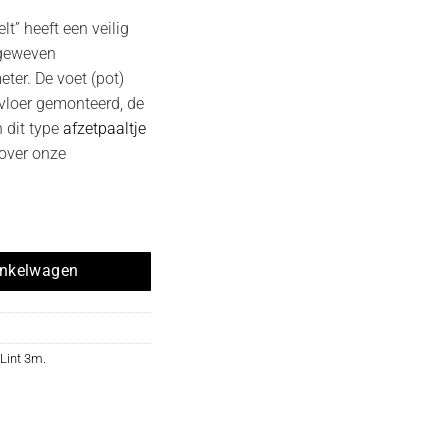
lt” heeft een veilig
 geweven
eter. De voet (pot)
 vloer gemonteerd, de
n dit type
afzetpaaltje
 over onze
emi gefixeerd" inox met PAARS lint hoeveelheid
inkelwagen
 Lint 3m.