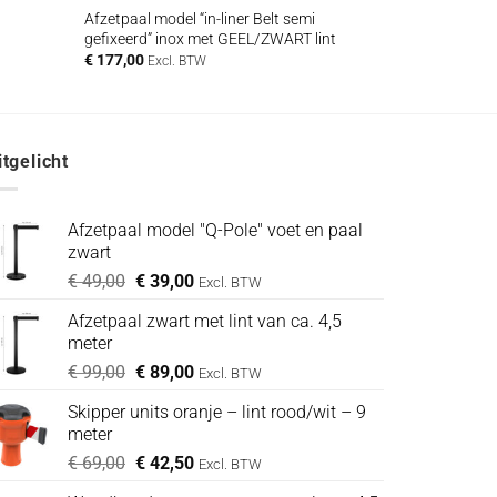
Afzetpaal model “in-liner Belt semi
gefixeerd” inox met GEEL/ZWART lint
€
177,00
Excl. BTW
itgelicht
Afzetpaal model "Q-Pole" voet en paal
zwart
Oorspronkelijke
Huidige
€
49,00
€
39,00
Excl. BTW
prijs
prijs
Afzetpaal zwart met lint van ca. 4,5
was:
is:
meter
€ 49,00.
€ 39,00.
Oorspronkelijke
Huidige
€
99,00
€
89,00
Excl. BTW
prijs
prijs
Skipper units oranje – lint rood/wit – 9
was:
is:
meter
€ 99,00.
€ 89,00.
Oorspronkelijke
Huidige
€
69,00
€
42,50
Excl. BTW
prijs
prijs