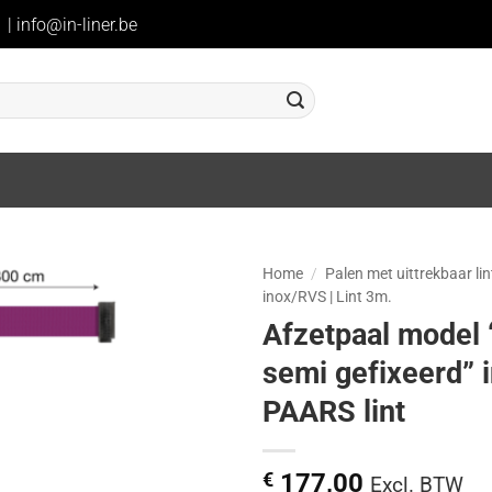
1
|
info@in-liner.be
Home
/
Palen met uittrekbaar lin
inox/RVS | Lint 3m.
Afzetpaal model “
semi gefixeerd” 
PAARS lint
€
177,00
Excl. BTW