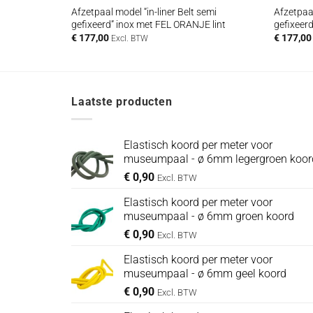
semi
Afzetpaal model “in-liner Belt semi
Afzetpaal
lint
gefixeerd” inox met FEL ORANJE lint
gefixeer
€
177,00
€
177,00
Excl. BTW
Laatste producten
Elastisch koord per meter voor
museumpaal - ø 6mm legergroen koor
€
0,90
Excl. BTW
Elastisch koord per meter voor
museumpaal - ø 6mm groen koord
€
0,90
Excl. BTW
Elastisch koord per meter voor
museumpaal - ø 6mm geel koord
€
0,90
Excl. BTW