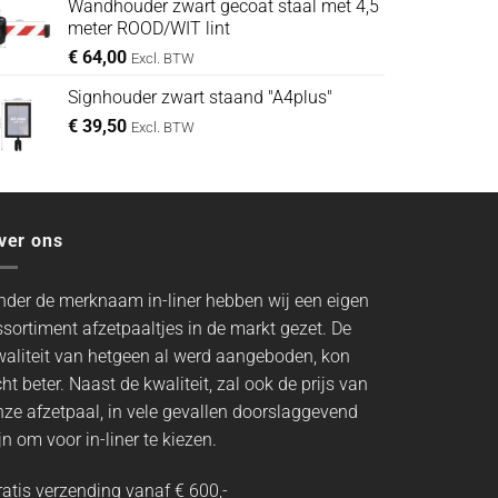
Wandhouder zwart gecoat staal met 4,5
was:
is:
meter ROOD/WIT lint
€ 69,00.
€ 42,50.
€
64,00
Excl. BTW
Signhouder zwart staand "A4plus"
€
39,50
Excl. BTW
ver ons
nder de merknaam in-liner hebben wij een eigen
ssortiment afzetpaaltjes in de markt gezet. De
waliteit van hetgeen al werd aangeboden, kon
ht beter. Naast de kwaliteit, zal ook de prijs van
nze afzetpaal, in vele gevallen doorslaggevend
jn om voor in-liner te kiezen.
ratis verzending vanaf € 600,-