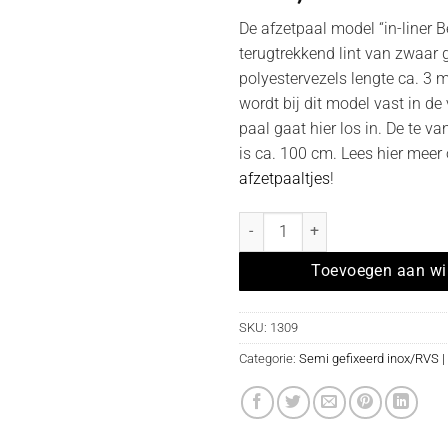
De afzetpaal model “in-liner Be
terugtrekkend lint van zwaar
polyestervezels lengte ca. 3 m
wordt bij dit model vast in de
paal gaat hier los in. De te va
is ca. 100 cm. Lees hier meer
afzetpaaltjes
!
Afzetpaal model "in-liner Belt s
Toevoegen aan w
SKU:
1309
Categorie:
Semi gefixeerd inox/RVS |