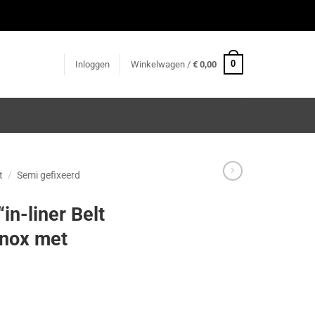
0
Inloggen
Winkelwagen /
€
0,00
t
/
Semi gefixeerd
in-liner Belt
inox met