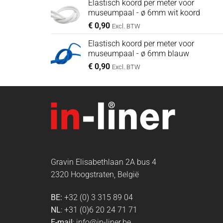
Elastisch koord per meter voor
museumpaal - ø 6mm wit koord
€
0,90
Excl. BTW
Elastisch koord per meter voor
museumpaal - ø 6mm blauw
€
0,90
Excl. BTW
Gravin Elisabethlaan 2A bus 4
2320 Hoogstraten, België
BE:
+32 (0) 3 315 89 04
NL
: +31 (0)6 20 24 71 71
E-mail
: info@in-liner.be