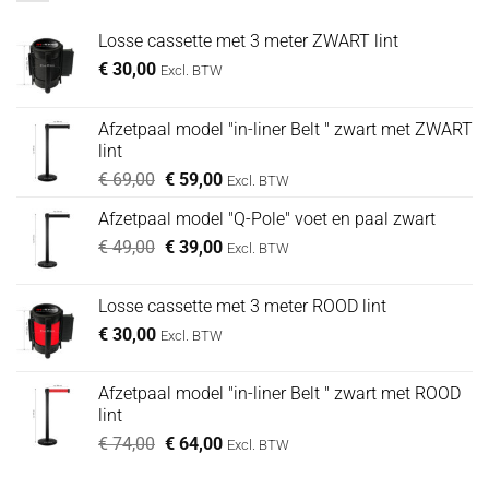
Losse cassette met 3 meter ZWART lint
€
30,00
Excl. BTW
Afzetpaal model "in-liner Belt " zwart met ZWART
lint
Oorspronkelijke
Huidige
€
69,00
€
59,00
Excl. BTW
prijs
prijs
Afzetpaal model "Q-Pole" voet en paal zwart
was:
is:
Oorspronkelijke
Huidige
€
49,00
€ 69,00.
€
39,00
€ 59,00.
Excl. BTW
prijs
prijs
was:
is:
Losse cassette met 3 meter ROOD lint
€ 49,00.
€ 39,00.
€
30,00
Excl. BTW
Afzetpaal model "in-liner Belt " zwart met ROOD
lint
Oorspronkelijke
Huidige
€
74,00
€
64,00
Excl. BTW
prijs
prijs
was:
is: