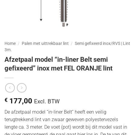
Home
/
Palen met uittrekbaar lint
/
Semi gefixeerd inox/RVS | Lint
3m.
Afzetpaal model “in-liner Belt semi
gefixeerd” inox met FEL ORANJE lint
€
177,00
Excl. BTW
De afzetpaal model “in-liner Belt” heeft een veilig
terugtrekkend lint van zwaar geweven polyestervezels
lengte ca. 3 meter. De voet (pot) wordt bij dit model vast in
de vloer gemonteerd, de paal gaat hier los in. De te van dit