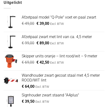
Uitgelicht
€ 74,00.
€ 64,00.
Afzetpaal model "Q-Pole" voet en paal zwart
Oorspronkelijke
Huidige
€
49,00
€
39,00
Excl. BTW
prijs
prijs
was:
is:
Afzetpaal zwart met lint van ca. 4,5 meter
€ 49,00.
€ 39,00.
Oorspronkelijke
Huidige
€
99,00
€
89,00
Excl. BTW
prijs
prijs
was:
is:
Skipper units oranje – lint rood/wit – 9 meter
€ 99,00.
€ 89,00.
Oorspronkelijke
Huidige
€
69,00
€
42,50
Excl. BTW
prijs
prijs
was:
is:
Wandhouder zwart gecoat staal met 4,5 meter
€ 69,00.
€ 42,50.
ROOD/WIT lint
€
64,00
Excl. BTW
Signhouder zwart staand "A4plus"
€
39,50
Excl. BTW