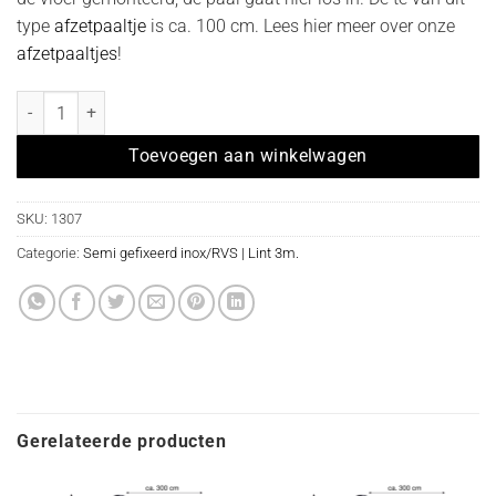
type
afzetpaaltje
is ca. 100 cm. Lees hier meer over onze
afzetpaaltjes
!
Afzetpaal model "in-liner Belt semi gefixeerd" inox met FEL ORANJE
Toevoegen aan winkelwagen
SKU:
1307
Categorie:
Semi gefixeerd inox/RVS | Lint 3m.
Gerelateerde producten